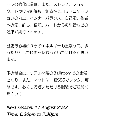
ーラの強化に最適。また、ストレス、ショッ
ク、トラウマの解放、創造性とコミュニケーシ
ョンの向上、インナーバランス、自己愛、他者
への愛、許し、信頼、ハートからの生活などの
効果が期待されます。
歴史ある場所からのエネルギーも重なって、ゆ
ったりとした時間を味わっていただけると思い
ます。
​
雨の場合は、ホテル２階のBallroomでの開催
となり、また、マットは一回S$5でレンタル可
能です。
おくつろぎいただける服装でご参加く
ださい！
Next session: 17 August 2022
Time: 6.30pm to 7.30pm
2022年は、8月17日、9月21
日
開催を予定し