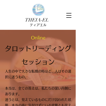
THEIA-EL
ティアエル
Online
タロットリーディング
セッション
人生の中で大きな転機の時ほど、人はその選
択に迷うもの。
本当は、全ての答えは、私たちの深い内側に
あります。
迷うとは、見えているものにだけ囚われた状
態、本当の声に気付けずにいる状態とも言え