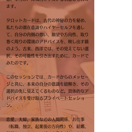
ます。
タロットカードは、古代の神秘の力を秘め、
私たちの潜在意識やハイヤーセルフを通し
て、自分の内側の想い、願望や方向性、取り
巻く周りの環境のアドバイスを、映し出す鏡
のよう。古来、西洋では、その見えてない選
択、その可能性を引き出すために、カードで
みたのです。
、
このセッションでは
カードからのメッセー
ジと共に、本来の自分の意識を紐解き、その
選択の先に見えてくるものなど。具体的なア
ドバイスを受け取るプライベートセッショ
ン。
恋愛、夫婦、家族などの人間関係、お仕事
（転職、独立、起業後の方向性）や、結婚、